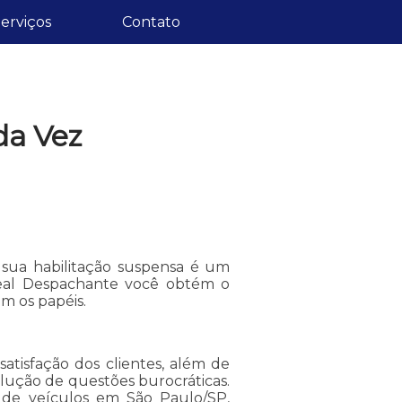
erviços
Contato
da Vez
sua habilitação suspensa é um
eal Despachante você obtém o
m os papéis.
tisfação dos clientes, além de
olução de questões burocráticas.
de veículos em São Paulo/SP,