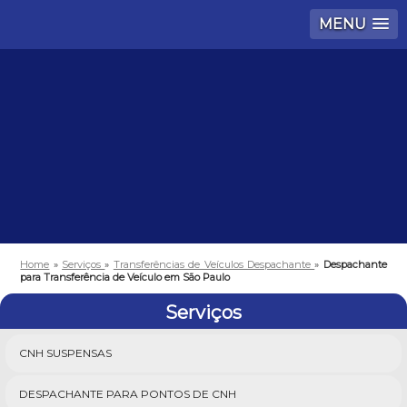
MENU
Home
»
Serviços
»
Transferências de Veículos Despachante
»
Despachante
para Transferência de Veículo em São Paulo
Serviços
CNH SUSPENSAS
DESPACHANTE PARA PONTOS DE CNH