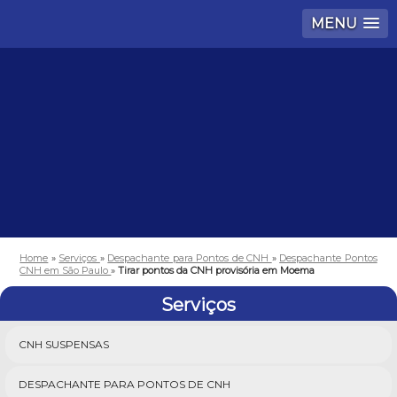
MENU
Home
»
Serviços
»
Despachante para Pontos de CNH
»
Despachante Pontos
CNH em São Paulo
»
Tirar pontos da CNH provisória em Moema
Serviços
CNH SUSPENSAS
DESPACHANTE PARA PONTOS DE CNH