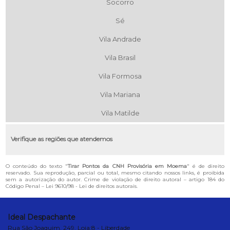
Socorro
Sé
Vila Andrade
Vila Brasil
Vila Formosa
Vila Mariana
Vila Matilde
Verifique as regiões que atendemos
O conteúdo do texto "
Tirar Pontos da CNH Provisória em Moema
" é de direito
reservado. Sua reprodução, parcial ou total, mesmo citando nossos links, é proibida
sem a autorização do autor. Crime de violação de direito autoral – artigo 184 do
Código Penal –
Lei 9610/98 - Lei de direitos autorais
.
Ideal Despachante
Rua São Joaquim, 249, Loja:8 - Liberdade