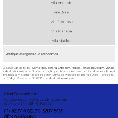
Vila Andrade
Vila Brasil
Vila Formosa
Vila Mariana
Vila Matilde
Verifique as regiões que atendemos
O conteúdo do texto "
Como Recuperar a CNH com Muitos Pontos no Jardim Vanda
"
é de direito reservado. Sua reprodução, parcial ou total, mesmo citando nossos links, é
proibida sem a autorização do autor. Crime de violação de direito autoral – artigo 184
do Código Penal –
Lei 9610/98 - Lei de direitos autorais
.
Ideal Despachante
Rua São Joaquim, 249, Loja:8 - Liberdade
São Paulo-SP - CEP: 01508-001
3277-4722
3207-9071
(11)
(11)
(11) 9 47330560