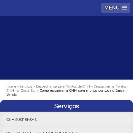
MENU
Home
»
Serviços
»
Despachante para Pontos de CNH
»
Despachante Pontos
CNH na Zona Sul
»
Como recuperar a CNH com muitos pontos no Jardim
Vanda
Serviços
CNH SUSPENSAS
DESPACHANTE PARA PONTOS DE CNH