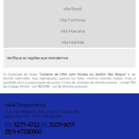
Vila Brasil
Vila Formosa
Vila Mariana
Vila Matilde
Verifique as regiões que atendemos
O conteúdo do texto "
Carteira de CNH com Multas no Jardim São Roque
" é de
direito reservado. Sua reprodução, parcial ou total, mesmo citando nossos links, é
proibida sem a autorização do autor. Crime de violação de direito autoral – artigo 184
do Código Penal –
Lei 9610/98 - Lei de direitos autorais
.
Ideal Despachante
Rua São Joaquim, 249, Loja:8 - Liberdade
São Paulo-SP - CEP: 01508-001
3277-4722
3207-9071
(11)
(11)
(11) 9 47330560