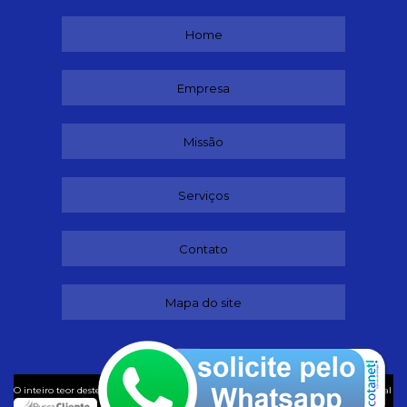
Home
Empresa
Missão
Serviços
Contato
Mapa do site
©
O inteiro teor deste site está sujeito à proteção de direitos autorais. Copyright
Ideal
Despachante (Lei 9610 de 19/02/1998)