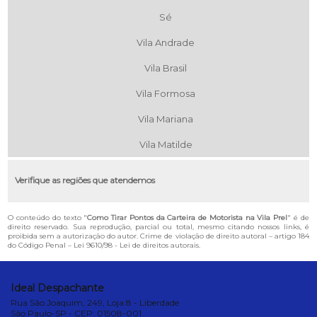
Sé
Vila Andrade
Vila Brasil
Vila Formosa
Vila Mariana
Vila Matilde
Verifique as regiões que atendemos
O conteúdo do texto "
Como Tirar Pontos da Carteira de Motorista na Vila Prel
" é de
direito reservado. Sua reprodução, parcial ou total, mesmo citando nossos links, é
proibida sem a autorização do autor. Crime de violação de direito autoral – artigo 184
do Código Penal –
Lei 9610/98 - Lei de direitos autorais
.
Ideal Despachante
Rua São Joaquim, 249, Loja:8 - Liberdade
São Paulo-SP - CEP: 01508-001