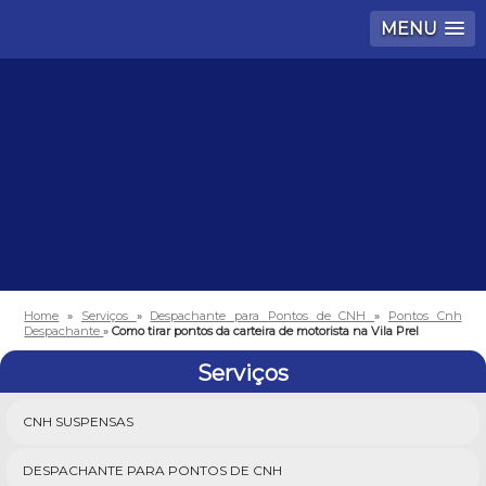
MENU
Home
»
Serviços
»
Despachante para Pontos de CNH
»
Pontos Cnh
Despachante
»
Como tirar pontos da carteira de motorista na Vila Prel
Serviços
CNH SUSPENSAS
DESPACHANTE PARA PONTOS DE CNH