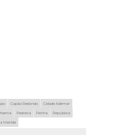
mpo
Capão Redondo
Cidade Ademar
Moema
Pedreira
Penha
República
la Matilde