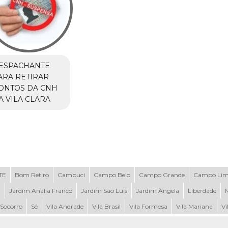
ESPACHANTE
ARA RETIRAR
ONTOS DA CNH
A VILA CLARA
TE
Bom Retiro
Cambuci
Campo Belo
Campo Grande
Campo Li
a
Jardim Anália Franco
Jardim São Luís
Jardim Ângela
Liberdade
Socorro
Sé
Vila Andrade
Vila Brasil
Vila Formosa
Vila Mariana
Vi