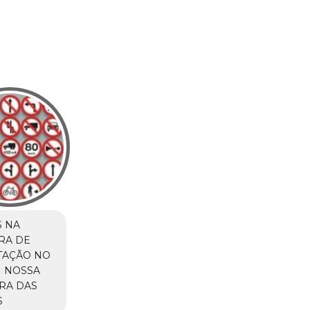
 NA
RA DE
TAÇÃO NO
M NOSSA
RA DAS
S