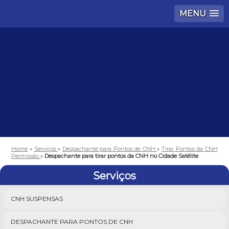
MENU
Home
»
Serviços
»
Despachante para Pontos de CNH
»
Tirar Pontos da CNH
Permissão
»
Despachante para tirar pontos da CNH no Cidade Satélite
Serviços
CNH SUSPENSAS
DESPACHANTE PARA PONTOS DE CNH