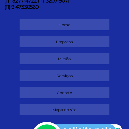
3277-4722
3207-9071
(11)
(11)
(11) 9 47330560
Home
Empresa
Missão
Serviços
Contato
Mapa do site