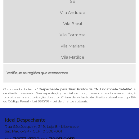
Sé
Vila Andrade
Vila Brasil
Vila Formosa
Vila Mariana
Vila Matilde
Verifique as regiões que atendemos
O conteúdo do texto "
Despachante para Tirar Pontos da CNH no Cidade Satélite
" é
de direito reservado. Sua reprodução, parcial ou total, mesmo citando nossos links, é
proibida sem a autorização do autor. Crime de violação de direito autoral – artigo 184
do Código Penal –
Lei 9610/98 - Lei de direitos autorais
.
Ideal Despachante
Rua São Joaquim, 249, Loja:8 - Liberdade
São Paulo-SP - CEP: 01508-001