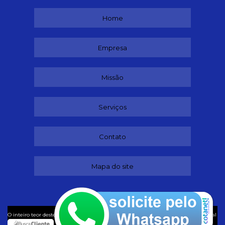
Home
Empresa
Missão
Serviços
Contato
Mapa do site
©
O inteiro teor deste site está sujeito à proteção de direitos autorais. Copyright
Ideal
Despachante (Lei 9610 de 19/02/1998)