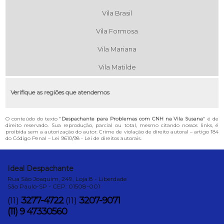
Vila Brasil
Vila Formosa
Vila Mariana
Vila Matilde
Verifique as regiões que atendemos
O conteúdo do texto "
Despachante para Problemas com CNH na Vila Susana
" é de
direito reservado. Sua reprodução, parcial ou total, mesmo citando nossos links, é
proibida sem a autorização do autor. Crime de violação de direito autoral – artigo 184
do Código Penal –
Lei 9610/98 - Lei de direitos autorais
.
Ideal Despachante
Rua São Joaquim, 249, Loja:8 - Liberdade
São Paulo-SP - CEP: 01508-001
3277-4722
3207-9071
(11)
(11)
(11) 9 47330560