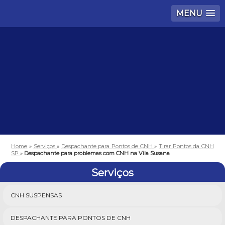
MENU
Home
»
Serviços
»
Despachante para Pontos de CNH
»
Tirar Pontos da CNH
SP
»
Despachante para problemas com CNH na Vila Susana
Serviços
CNH SUSPENSAS
DESPACHANTE PARA PONTOS DE CNH