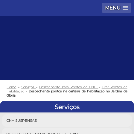
MENU
Home
»
Serviços
»
Despachante para Pontos de CNH
»
Tirar Pontos da
Habilitação
»
Despachante pontos na carteira de habilitação no Jardim da
Glória
Serviços
CNH SUSPENSAS
DESPACHANTE PARA PONTOS DE CNH