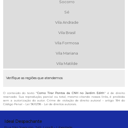
Socorro
Sé
Vila Andrade
Vila Brasil
Vila Formosa
Vila Mariana
Vila Matilde
Verifique as regiões que atendemos
O conteúdo do texto "
Como Tirar Pontos da CNH no Jardim Edith
" é de direito
reservado. Sua reprodução, parcial ou total, mesmo citando nossos links, é proibida
sem a autorização do autor. Crime de violação de direito autoral – artigo 184 do
Código Penal –
Lei 9610/98 - Lei de direitos autorais
.
Ideal Despachante
Rua São Joaquim, 249, Loja:8 - Liberdade