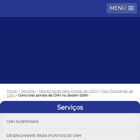
MENU
Home
»
Serviços
»
Despachante para Pontos de CNH
»
Tirar Pontuação da
CNH
»
Como tirar pontos da CNH no Jardim Edith
Serviços
CNH SUSPENSAS
DESPACHANTE PARA PONTOS DE CNH