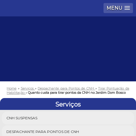
MENU
Home
»
Serviços
»
Despachante para Pontos de CNH
»
Tirar Pontuação da
Habilitação
»
Quanto custa para tirar pontos da CNH no Jardim Dom Bosco
Serviços
CNH SUSPENSAS
DESPACHANTE PARA PONTOS DE CNH