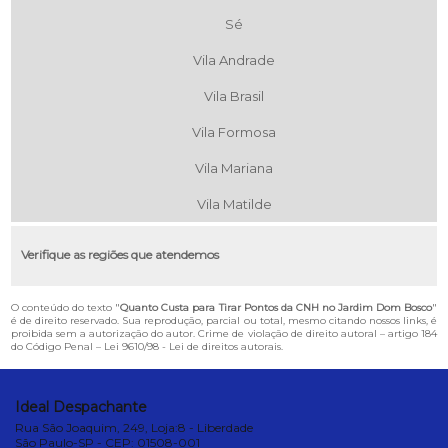
Sé
Vila Andrade
Vila Brasil
Vila Formosa
Vila Mariana
Vila Matilde
Verifique as regiões que atendemos
O conteúdo do texto "
Quanto Custa para Tirar Pontos da CNH no Jardim Dom Bosco
"
é de direito reservado. Sua reprodução, parcial ou total, mesmo citando nossos links, é
proibida sem a autorização do autor. Crime de violação de direito autoral – artigo 184
do Código Penal –
Lei 9610/98 - Lei de direitos autorais
.
Ideal Despachante
Rua São Joaquim, 249, Loja:8 - Liberdade
São Paulo-SP - CEP: 01508-001