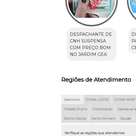
DESPACHANTE DE
D
CNH SUSPENSA
P
COM PREÇO BOM
C
NO JARDIM GEA
Regiões de Atendimento
Selecione:
ZONA LESTE
ZONA NOR
Cidade Dutra
Consolação
Jabaquar
Santa Cecília
Santo Amaro
Saúde
Verifique as regiões que atendemos