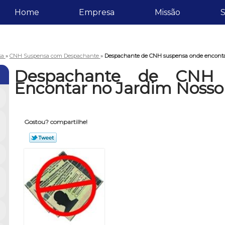
Home
Empresa
Missão
S
sa
»
CNH Suspensa com Despachante
»
Despachante de CNH suspensa onde encontar
Despachante de CNH 
Encontar no Jardim Nosso
Gostou? compartilhe!