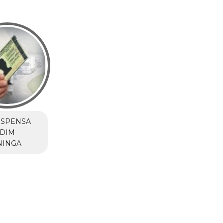
USPENSA
RDIM
NINGA