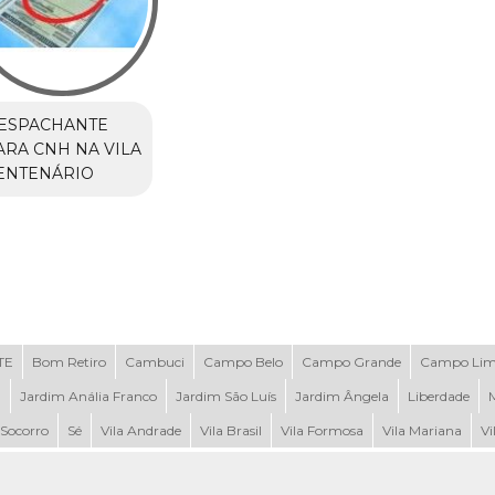
ESPACHANTE
ARA CNH NA VILA
ENTENÁRIO
TE
Bom Retiro
Cambuci
Campo Belo
Campo Grande
Campo Li
a
Jardim Anália Franco
Jardim São Luís
Jardim Ângela
Liberdade
Socorro
Sé
Vila Andrade
Vila Brasil
Vila Formosa
Vila Mariana
Vi