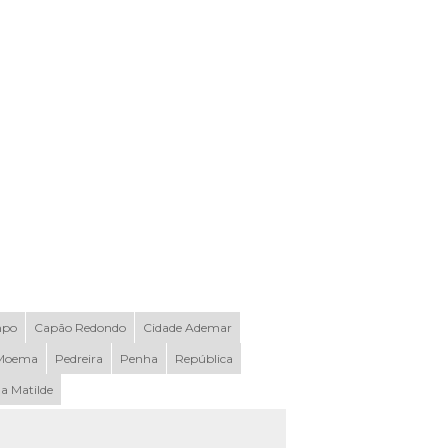
mpo
Capão Redondo
Cidade Ademar
Moema
Pedreira
Penha
República
la Matilde