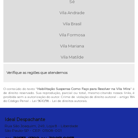
Sé
Vila Andrade
Vila Brasil
Vila Formosa
Vila Mariana
Vila Matilde
Verifique as regiões que atendemos
O conteúdo do texto "
Habilitação Suspensa Como Faço para Resolver na Vila Mira
" é
de direito reservado. Sua reprodução, parcial ou total, mesmo citando nossos links, é
proibida sem a autorização do autor. Crime de violação de direito autoral – artigo 184
do Código Penal –
Lei 9610/98 - Lei de direitos autorais
.
Ideal Despachante
Rua São Joaquim, 249, Loja:8 - Liberdade
São Paulo-SP - CEP: 01508-001