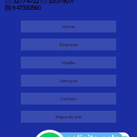
3277-4722
3207-9071
(11)
(11)
(11) 9 47330560
Home
Empresa
Missão
Serviços
Contato
Mapa do site