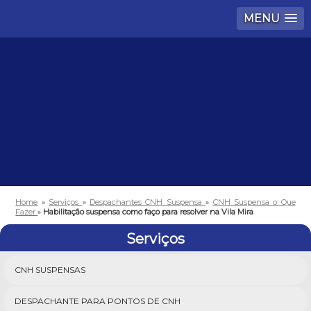
MENU
Home
»
Serviços
»
Despachantes CNH Suspensa
»
CNH Suspensa o Que
Fazer
»
Habilitação suspensa como faço para resolver na Vila Mira
Serviços
CNH SUSPENSAS
DESPACHANTE PARA PONTOS DE CNH