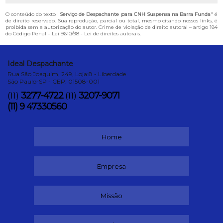
O conteúdo do texto "
Serviço de Despachante para CNH Suspensa na Barra Funda
" é
de direito reservado. Sua reprodução, parcial ou total, mesmo citando nossos links, é
proibida sem a autorização do autor. Crime de violação de direito autoral – artigo 184
do Código Penal –
Lei 9610/98 - Lei de direitos autorais
.
Ideal Despachante
Rua São Joaquim, 249, Loja:8 - Liberdade
São Paulo-SP - CEP: 01508-001
3277-4722
3207-9071
(11)
(11)
(11) 9 47330560
Home
Empresa
Missão