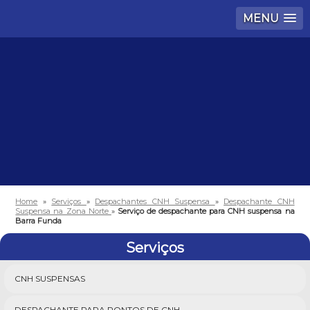
MENU
Home
»
Serviços
»
Despachantes CNH Suspensa
»
Despachante CNH
Suspensa na Zona Norte
»
Serviço de despachante para CNH suspensa na
Barra Funda
Serviços
CNH SUSPENSAS
DESPACHANTE PARA PONTOS DE CNH