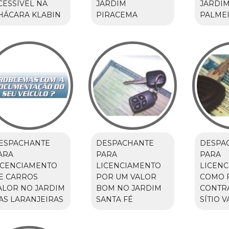
CESSÍVEL NA
JARDIM
JARDI
HÁCARA KLABIN
PIRACEMA
PALME
ESPACHANTE
DESPACHANTE
DESPA
ARA
PARA
PARA
ICENCIAMENTO
LICENCIAMENTO
LICEN
E CARROS
POR UM VALOR
COMO 
ALOR NO JARDIM
BOM NO JARDIM
CONTR
AS LARANJEIRAS
SANTA FÉ
SÍTIO 