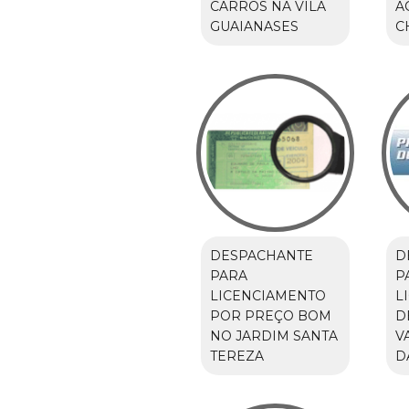
CARROS NA VILA
A
GUAIANASES
C
DESPACHANTE
D
PARA
P
LICENCIAMENTO
L
POR PREÇO BOM
D
NO JARDIM SANTA
V
TEREZA
D