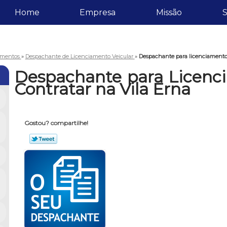
Home
Empresa
Missão
S
amentos
»
Despachante de Licenciamento Veicular
»
Despachante para licenciamento 
Despachante para Licenc
Contratar na Vila Erna
Gostou? compartilhe!