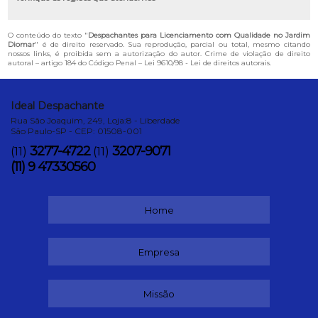
O conteúdo do texto "
Despachantes para Licenciamento com Qualidade no Jardim
Diomar
" é de direito reservado. Sua reprodução, parcial ou total, mesmo citando
nossos links, é proibida sem a autorização do autor. Crime de violação de direito
autoral – artigo 184 do Código Penal –
Lei 9610/98 - Lei de direitos autorais
.
Ideal Despachante
Rua São Joaquim, 249, Loja:8 - Liberdade
São Paulo-SP - CEP: 01508-001
3277-4722
3207-9071
(11)
(11)
(11) 9 47330560
Home
Empresa
Missão