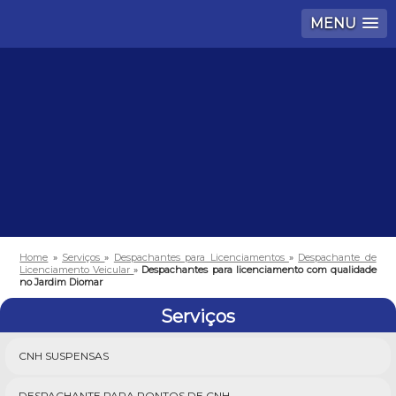
MENU
Home
»
Serviços
»
Despachantes para Licenciamentos
»
Despachante de
Licenciamento Veicular
»
Despachantes para licenciamento com qualidade
no Jardim Diomar
Serviços
CNH SUSPENSAS
DESPACHANTE PARA PONTOS DE CNH