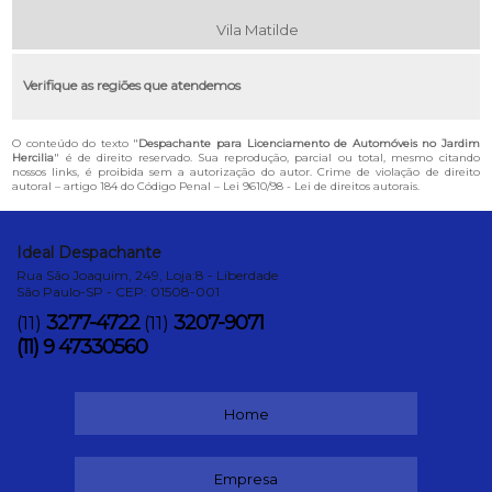
Vila Matilde
Verifique as regiões que atendemos
O conteúdo do texto "
Despachante para Licenciamento de Automóveis no Jardim
Hercilia
" é de direito reservado. Sua reprodução, parcial ou total, mesmo citando
nossos links, é proibida sem a autorização do autor. Crime de violação de direito
autoral – artigo 184 do Código Penal –
Lei 9610/98 - Lei de direitos autorais
.
Ideal Despachante
Rua São Joaquim, 249, Loja:8 - Liberdade
São Paulo-SP - CEP: 01508-001
3277-4722
3207-9071
(11)
(11)
(11) 9 47330560
Home
Empresa