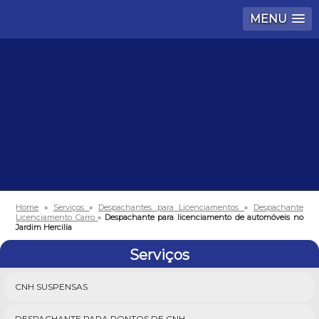
MENU
Home
»
Serviços
»
Despachantes para Licenciamentos
»
Despachante
Licenciamento Carro
»
Despachante para licenciamento de automóveis no
Jardim Hercilia
Serviços
CNH SUSPENSAS
DESPACHANTE PARA PONTOS DE CNH