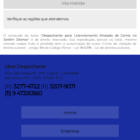
Vila Matilde
Verifique as regiões que atendemos
O conteúdo do texto "
Despachante para Licenciamento Atrasado de Carros no
Jardim Diomar
" é de direito reservado. Sua reprodução, parcial ou total, mesmo
citando nossos links, é proibida sem a autorização do autor. Crime de violação de
direito autoral – artigo 184 do Código Penal –
Lei 9610/98 - Lei de direitos autorais
.
Ideal Despachante
Rua São Joaquim, 249, Loja:8 - Liberdade
São Paulo-SP - CEP: 01508-001
3277-4722
3207-9071
(11)
(11)
(11) 9 47330560
Home
Empresa