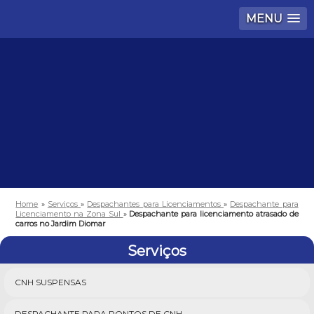
MENU
Home
»
Serviços
»
Despachantes para Licenciamentos
»
Despachante para
Licenciamento na Zona Sul
»
Despachante para licenciamento atrasado de
carros no Jardim Diomar
Serviços
CNH SUSPENSAS
DESPACHANTE PARA PONTOS DE CNH