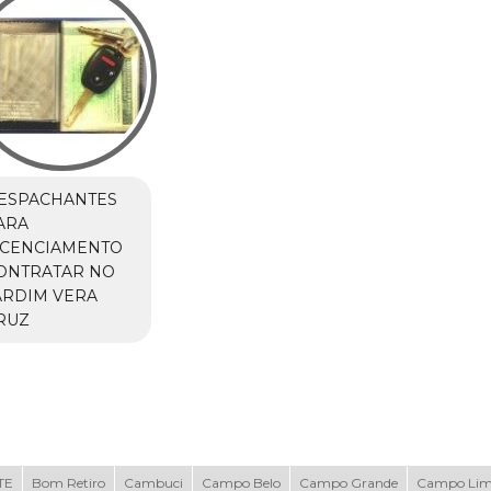
ESPACHANTES
ARA
ICENCIAMENTO
ONTRATAR NO
ARDIM VERA
RUZ
TE
Bom Retiro
Cambuci
Campo Belo
Campo Grande
Campo Li