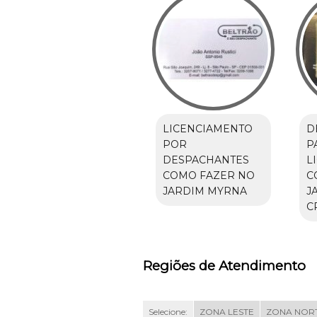
LICENCIAMENTO
D
POR
P
DESPACHANTES
L
COMO FAZER NO
C
JARDIM MYRNA
J
C
Regiões de Atendimento
Selecione:
ZONA LESTE
ZONA NOR