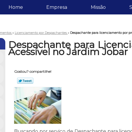
Home
Empresa
Missão
S
amentos
»
Licenciamento por Despachantes
»
Despachante para licenciamento por pre
Despachante para Licenc
Acessível no Jardim Jobar
Gostou? compartilhe!
Buscando por serviço de Despachante para licen