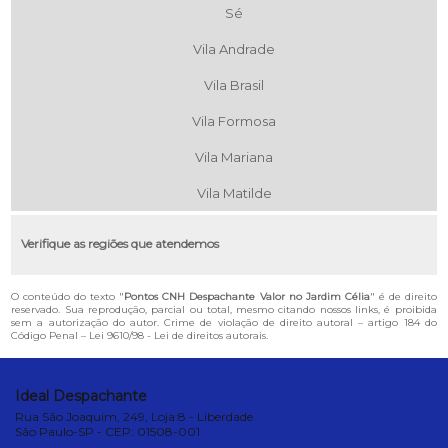
Sé
Vila Andrade
Vila Brasil
Vila Formosa
Vila Mariana
Vila Matilde
Verifique as regiões que atendemos
O conteúdo do texto "
Pontos CNH Despachante Valor no Jardim Célia
" é de direito
reservado. Sua reprodução, parcial ou total, mesmo citando nossos links, é proibida
sem a autorização do autor. Crime de violação de direito autoral – artigo 184 do
Código Penal –
Lei 9610/98 - Lei de direitos autorais
.
Ideal Despachante
Rua São Joaquim, 249, Loja:8 - Liberdade
São Paulo-SP - CEP: 01508-001