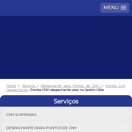
MENU
Home
»
Serviços
»
Despachante para Pontos de CNH
»
Pontos Cnh
Despachante
»
Pontos CNH despachante valor no Jardim Célia
Serviços
CNH SUSPENSAS
DESPACHANTE PARA PONTOS DE CNH