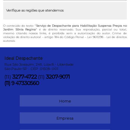
Verifique as regiões que atendemos
O conteúdo do texto "
Serviço de Despachante para Habilitação Suspensa Preços no
Jardim Sônia Regina
" é de direito reservado. Sua reprodução, parcial ou total,
mesmo citando nossos links, é proibida sem a autorização do autor. Crime de
violação de direito autoral – artigo 184 do Código Penal –
Lei 9610/98 - Lei de direitos
autorais
.
Ideal Despachante
Rua São Joaquim, 249, Loja:8 - Liberdade
São Paulo-SP - CEP: 01508-001
3277-4722
3207-9071
(11)
(11)
(11) 9 47330560
Home
Empresa