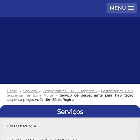
MENU
Home
»
Serviços
»
Despachantes CNH Suspensa
»
Despachante CNH
Suspensa na Zona Norte
»
Serviço de despachante para habilitação
suspensa preços no Jardim Sônia Regina
Serviços
CNH SUSPENSAS
DESPACHANTE PARA PONTOS DE CNH