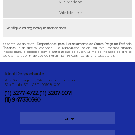
Vila Mariana
Vila Matilde
Verifique as regiões que atendemos
O conteúdo do texto "
Despachante para Licenciamento de Carros Preço no Estância
Tangara
" é de direito reservado. Sua reprodução, parcial ou total, mesmo citando
nossos links, é proibida sem a autorização do autor. Crime de violação de direito
autoral – artigo 184 do Código Penal –
Lei 9610/98 - Lei de direitos autorais
.
Ideal Despachante
Rua São Joaquim, 249, Loja:8 - Liberdade
São Paulo-SP - CEP: 01508-001
3277-4722
3207-9071
(11)
(11)
(11) 9 47330560
Home