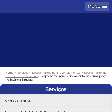
MENU
Home
»
Serviços
»
Despachantes para Licenciamentos
»
Despachante de
Licenciamento Veicular
»
Despachante para licenciamento de carros preço
no Estância Tangara
Serviços
CNH SUSPENSAS
DESPACHANTE PARA PONTOS DE CNH